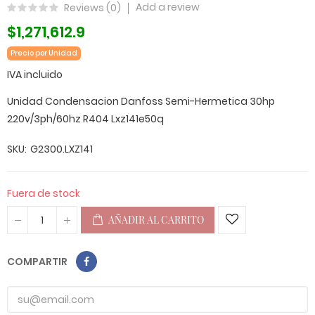
Add a review
Reviews (
0
)
$1,271,612.9
Precio por Unidad
IVA incluido
Unidad Condensacion Danfoss Semi-Hermetica 30hp
220v/3ph/60hz R404 Lxz141e50q
SKU
G2300.LXZ141
Fuera de stock
AÑADIR AL CARRITO
COMPARTIR