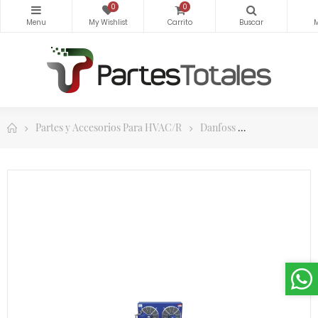
0
0
Partes y Accesorios Para HVAC/R
Danfoss
Unidades Con