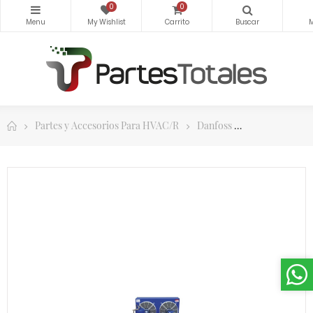
0
0
Partes y Accesorios Para HVAC/R
Danfoss
Unidades Con