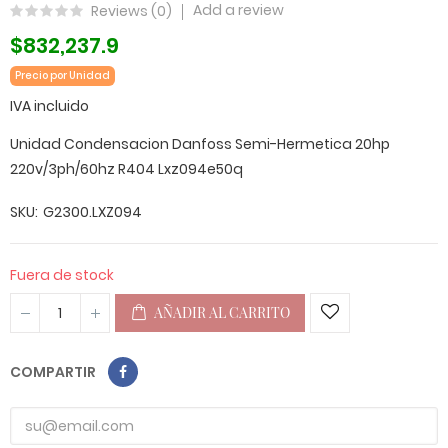
Add a review
Reviews (
0
)
$832,237.9
Precio por Unidad
IVA incluido
Unidad Condensacion Danfoss Semi-Hermetica 20hp
220v/3ph/60hz R404 Lxz094e50q
SKU
G2300.LXZ094
Fuera de stock
AÑADIR AL CARRITO
COMPARTIR